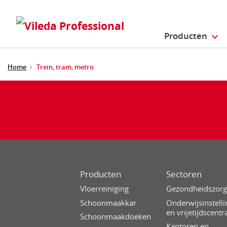
Producten
Home
Trein, tram, metro
Producten
Sectoren
Vloerreiniging
Gezondheidszor
Schoonmaakkar
Onderwijsinstell
en vrijetijdscentr
Schoonmaakdoeken
Kantoren en