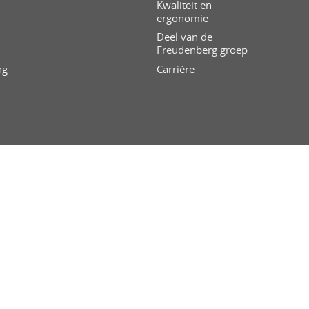
Kwaliteit en
ergonomie
Deel van de
Freudenberg groep
ng
Carrière