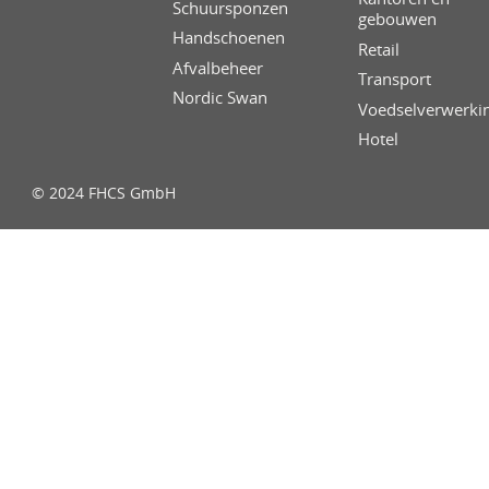
Schuursponzen
gebouwen
Handschoenen
Retail
Afvalbeheer
Transport
Nordic Swan
Voedselverwerki
Hotel
© 2024 FHCS GmbH