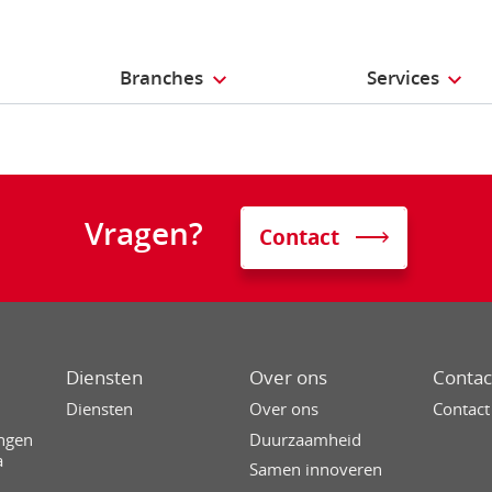
Branches
Services
Vragen?
Contact
Diensten
Over ons
Contac
g
Diensten
Over ons
Contact
ingen
Duurzaamheid
a
Samen innoveren