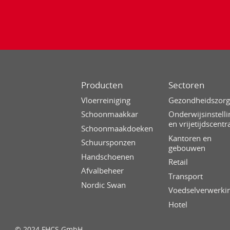
Producten
Sectoren
Vloerreiniging
Gezondheidszor
Schoonmaakkar
Onderwijsinstell
en vrijetijdscentr
Schoonmaakdoeken
Kantoren en
Schuursponzen
gebouwen
Handschoenen
Retail
Afvalbeheer
Transport
Nordic Swan
Voedselverwerki
Hotel
© 2024 FHCS GmbH