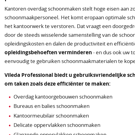
Kantoren overdag schoonmaken stelt hoge eisen aan zow
schoonmaakpersoneel. Het komt eropaan optimale sc
het kantoorwerk te verstoren. Dat vraagt een doorged
door de steeds wisselende samenstelling van de schoo
opleidingskosten en dalen de productiviteit en efficiënt
opleidingsbehoeften verminderen
- en dus ook uw t
eenvoudig te gebruiken schoonmaakmaterialen te kop
Vileda Professional biedt u gebruiksvriendelijke
om taken zoals deze efficiënter te maken:
Overdag kantoorgebouwen schoonmaken
Bureaus en balies schoonmaken
Kantoormeubilair schoonmaken
Delicate oppervlakken schoonmaken
Glanzende oppervlakken schoonmaken