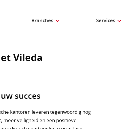
Branches
Services
t Vileda
 uw succes
sche kantoren leveren tegenwoordig nog
, meer veiligheid en een positieve
rs die zich goed voelen cruciaal zijn