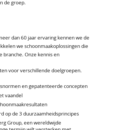
en de groep.
t meer dan 60 jaar ervaring kennen we de
ikkelen we schoonmaakoplossingen die
e branche. Onze kennis en
en voor verschillende doelgroepen.
eitsnormen en gepatenteerde concepten
het vaandel
schoonmaakresultaten
erd op de 3 duurzaamheidsprincipes
berg Group, een wereldwijde
ge termijn wilt versterken met