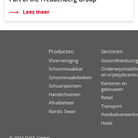
Lees meer
Producten
Sectoren
Vloerreiniging
Gezondheidszor
Schoonmaakkar
Onderwijsinstell
en vrijetijdscentr
Schoonmaakdoeken
Kantoren en
Schuursponzen
gebouwen
Handschoenen
Retail
Afvalbeheer
Transport
Nordic Swan
Voedselverwerki
Hotel
© 2024 FHCS GmbH