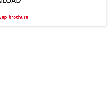
NLOAD
wep_brochure