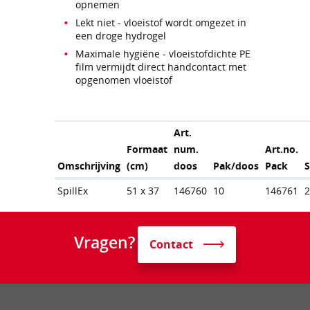
opnemen
Lekt niet - vloeistof wordt omgezet in
een droge hydrogel
Maximale hygiëne - vloeistofdichte PE
film vermijdt direct handcontact met
opgenomen vloeistof
Art.
Formaat
num.
Art.no.
Omschrijving
(cm)
doos
Pak/doos
Pack
SpillEx
51 x 37
146760
10
146761
Vragen?
Contact