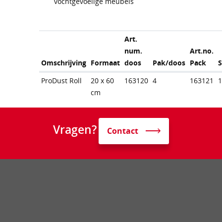
vochtgevoelige meubels
Art.
num.
Art.no.
Omschrijving
Formaat
doos
Pak/doos
Pack
ProDust Roll
20 x 60
163120
4
163121
cm
Vragen?
Contact