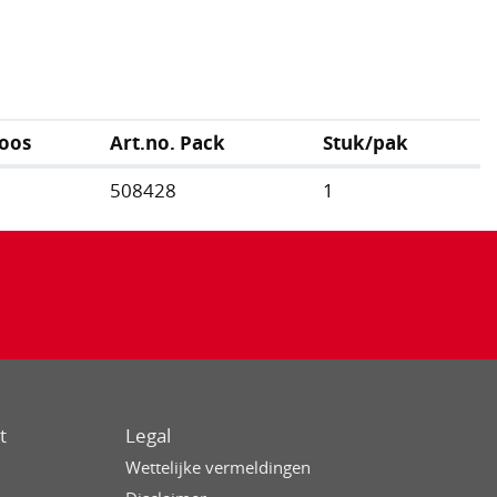
oos
Art.no. Pack
Stuk/pak
508428
1
t
Legal
Wettelijke vermeldingen