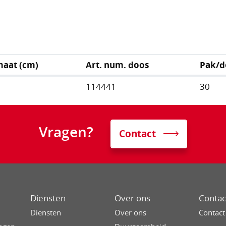
maat (cm)
Art. num. doos
Pak/d
114441
30
Vragen?
Contact
Diensten
Over ons
Contac
g
Diensten
Over ons
Contact