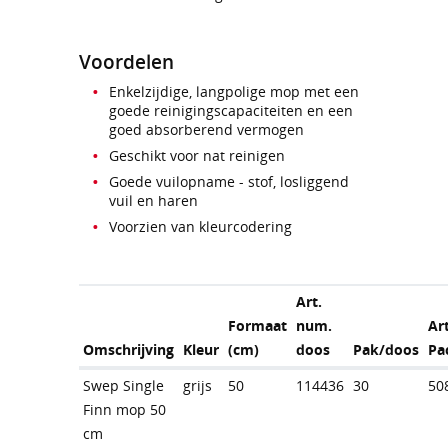
Voordelen
Enkelzijdige, langpolige mop met een
goede reinigingscapaciteiten en een
goed absorberend vermogen
Geschikt voor nat reinigen
Goede vuilopname - stof, losliggend
vuil en haren
Voorzien van kleurcodering
Art.
Formaat
num.
Ar
Omschrijving
Kleur
(cm)
doos
Pak/doos
Pa
Swep Single
grijs
50
114436
30
50
Finn mop 50
cm