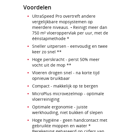
Voordelen
UltraSpeed Pro overtreft andere
vergelijkbare mopsystemen op
meerdere niveaus. • Reinigt meer dan
750 m² vloeroppervlak per uur, met de
éénstapmethode *
Sneller uitpersen - eenvoudig en twee
keer zo snel **
Hoge perskracht - perst 50% meer
vocht uit de mop **
Vloeren drogen snel - na korte tijd
opnieuw bruikbaar
Compact - makkelijk op te bergen
MicroPlus microvezelmop - optimale
vloerreiniging
Optimale ergonomie - juiste
werkhouding, niet bukken of slepen
Hoge hygiëne - geen handcontact met
gebruikte moppen en water *
Berekening gebaseerd op cijfers van