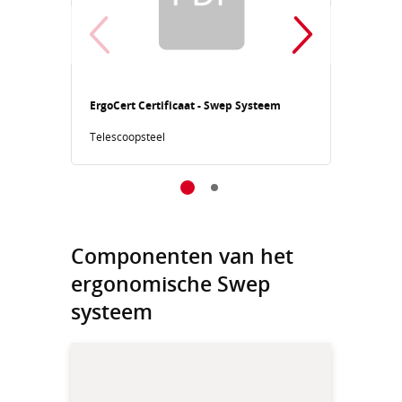
ErgoCert Certificaat - Swep Systeem
ErgoCe
Telescoopsteel
r-Ergo
Componenten van het
ergonomische Swep
systeem