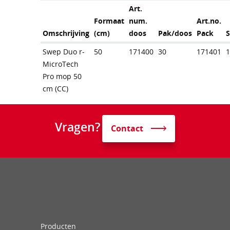
Art.
Formaat
num.
Art.no.
Omschrijving
(cm)
doos
Pak/doos
Pack
Swep Duo r-
50
171400
30
171401
MicroTech
Pro mop 50
cm (CC)
Vragen?
Contact
Producten