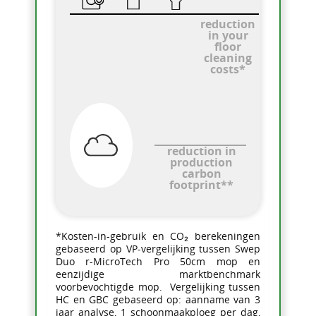
reduction
in your
floor
cleaning
costs*
reduction in
production
carbon
footprint**
*Kosten-in-gebruik en CO₂ berekeningen
gebaseerd op VP-vergelijking tussen Swep
Duo r-MicroTech Pro 50cm mop en
eenzijdige marktbenchmark
voorbevochtigde mop. Vergelijking tussen
HC en GBC gebaseerd op: aanname van 3
jaar analyse, 1 schoonmaakploeg per dag,