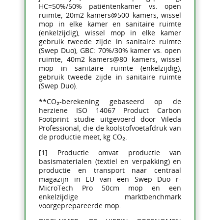
HC=50%/50% patiëntenkamer vs. open
ruimte, 20m2 kamers@500 kamers, wissel
mop in elke kamer en sanitaire ruimte
(enkelzijdig), wissel mop in elke kamer
gebruik tweede zijde in sanitaire ruimte
(Swep Duo), GBC: 70%/30% kamer vs. open
ruimte, 40m2 kamers@80 kamers, wissel
mop in sanitaire ruimte (enkelzijdig),
gebruik tweede zijde in sanitaire ruimte
(Swep Duo).
**CO₂-berekening gebaseerd op de
herziene ISO 14067 Product Carbon
Footprint studie uitgevoerd door Vileda
Professional, die de koolstofvoetafdruk van
de productie meet, kg CO₂.
[1] Productie omvat productie van
basismaterialen (textiel en verpakking) en
productie en transport naar centraal
magazijn in EU van een Swep Duo r-
MicroTech Pro 50cm mop en een
enkelzijdige marktbenchmark
voorgeprepareerde mop.