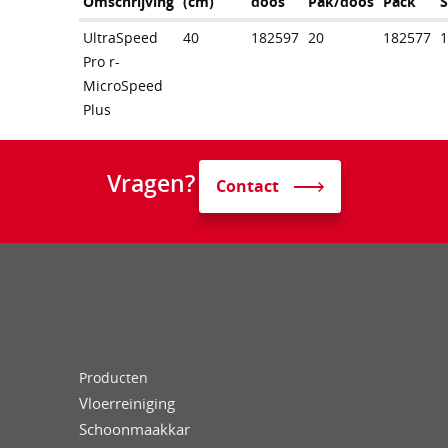
Omschrijving
(cm)
doos
Pak/doos
Pack
UltraSpeed
40
182597
20
182577
Pro r-
MicroSpeed
Plus
Vragen?
Contact
Producten
Vloerreiniging
Schoonmaakkar