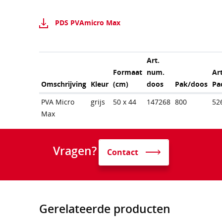
PDS PVAmicro Max
Art.
Formaat
num.
Ar
Omschrijving
Kleur
(cm)
doos
Pak/doos
Pa
PVA Micro
grijs
50 x 44
147268
800
52
Max
Vragen?
Contact
Gerelateerde producten