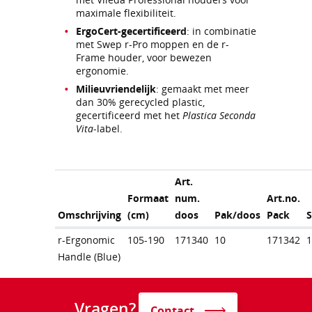
maximale flexibiliteit.
ErgoCert-gecertificeerd
: in combinatie
met Swep r-Pro moppen en de r-
Frame houder, voor bewezen
ergonomie.
Milieuvriendelijk
: gemaakt met meer
dan 30% gerecycled plastic,
gecertificeerd met het
Plastica Seconda
Vita
-label.
Art.
Formaat
num.
Art.no.
Omschrijving
(cm)
doos
Pak/doos
Pack
r-Ergonomic
105-190
171340
10
171342
Handle (Blue)
Vragen?
Contact